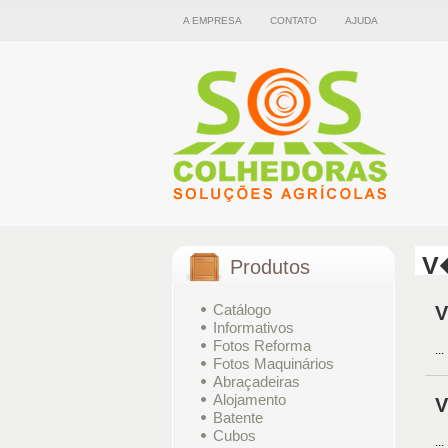
A EMPRESA
CONTATO
AJUDA
V
Produtos
Catálogo
V
Informativos
Fotos Reforma
...
Fotos Maquinários
Abraçadeiras
Alojamento
V
Batente
Cubos
...