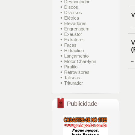
Despontador
Discos
Diversos
V
Elétrica
Elevadores
...
Engrenagem
Exaustor
Extratores
V
Facas
(
Hidráulico
Lançamento
...
Motor Char-lynn
Pirulito
Retrovisores
Taliscas
Triturador
Publicidade