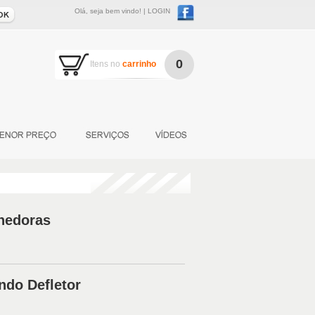
Olá, seja bem vindo! |
LOGIN
0
Itens no
carrinho
lhedoras
ndo Defletor