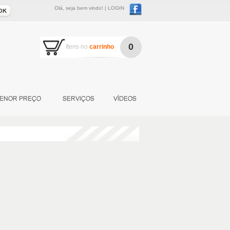
Olá, seja bem vindo! |
LOGIN
0
Itens no
carrinho