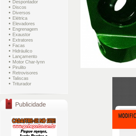
Despontador
Discos
Diversos
Elétrica
Elevadores
Engrenagem
Exaustor
Extratores
Facas
Hidráulico
Lançamento
Motor Char-lynn
Pirulito
Retrovisores
Taliscas
Triturador
Publicidade