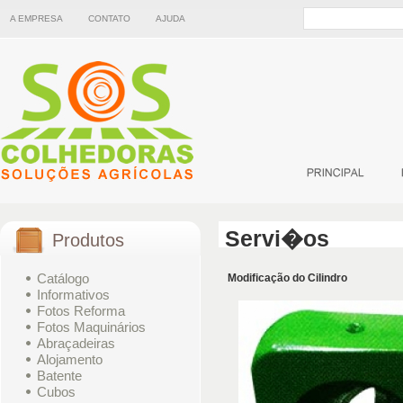
A EMPRESA
CONTATO
AJUDA
Servi�os
Produtos
Catálogo
Modificação do Cilindro
Informativos
Fotos Reforma
Fotos Maquinários
Abraçadeiras
Alojamento
Batente
Cubos